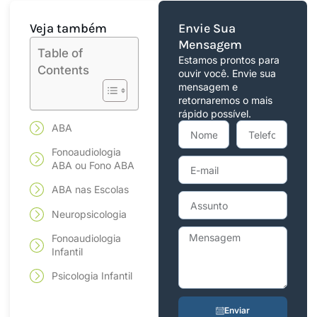
Veja também
Envie Sua
Mensagem
Table of
Estamos prontos para
Contents
ouvir você. Envie sua
mensagem e
retornaremos o mais
rápido possível.
ABA
Fonoaudiologia
ABA ou Fono ABA
ABA nas Escolas
Neuropsicologia
Fonoaudiologia
Infantil
Psicologia Infantil
Enviar